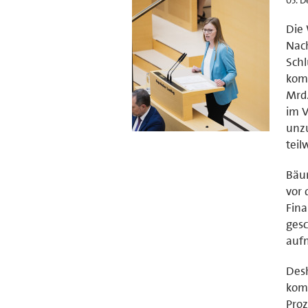
Die 
Nach
Schl
komm
Mrd.
im V
unzu
teil
Bäum
vor
Fina
ges
auf
Desh
komm
Proz