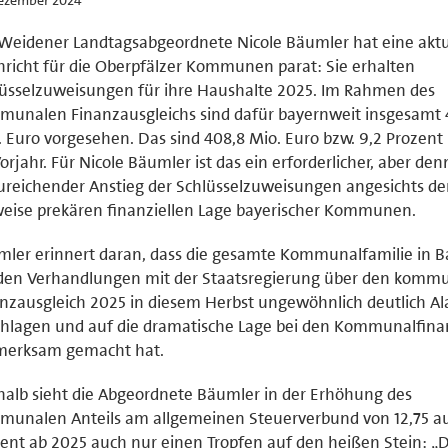
Weidener Landtagsabgeordnete Nicole Bäumler hat eine aktu
richt für die Oberpfälzer Kommunen parat: Sie erhalten
üsselzuweisungen für ihre Haushalte 2025. Im Rahmen des
unalen Finanzausgleichs sind dafür bayernweit insgesamt 
 Euro vorgesehen. Das sind 408,8 Mio. Euro bzw. 9,2 Prozent
orjahr. Für Nicole Bäumler ist das ein erforderlicher, aber de
reichender Anstieg der Schlüsselzuweisungen angesichts de
weise prekären finanziellen Lage bayerischer Kommunen.
ler erinnert daran, dass die gesamte Kommunalfamilie in B
 den Verhandlungen mit der Staatsregierung über den komm
nzausgleich 2025 in diesem Herbst ungewöhnlich deutlich A
chlagen und auf die dramatische Lage bei den Kommunalfin
merksam gemacht hat.
alb sieht die Abgeordnete Bäumler in der Erhöhung des
unalen Anteils am allgemeinen Steuerverbund von 12,75 au
ent ab 2025 auch nur einen Tropfen auf den heißen Stein: „D