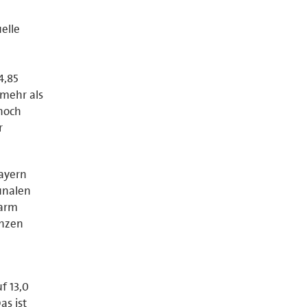
elle
4,85
 mehr als
nnoch
r
ayern
unalen
larm
anzen
f 13,0
as ist