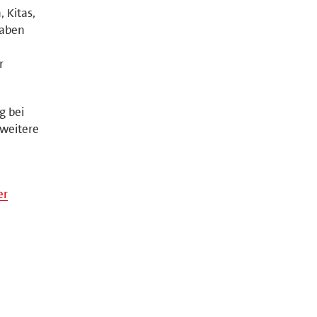
 Kitas,
haben
r
g bei
weitere
er