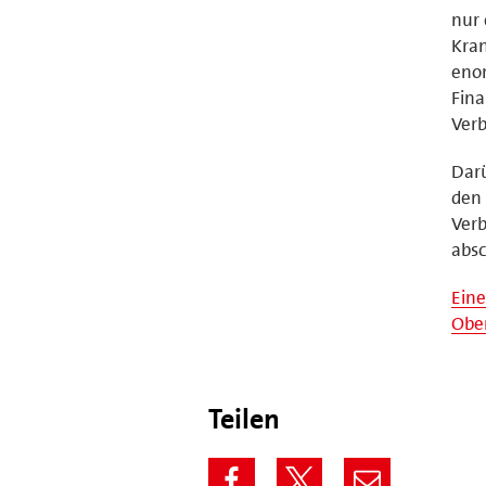
nur 
Kra
eno
Fina
Verb
Darü
den 
Ver
absc
Eine
Ober
Teilen